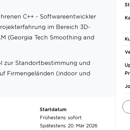
St
ahrenen C++ - Softwareentwickler
Ka
rojekterfahrung im Bereich 3D-
AM (Georgia Tech Smoothing and
K
Ve
ool zur Standortbestimmung und
Up
auf Firmengeländen (indoor und
Pr
J
Startdatum
Frühestens: sofort
Spätestens: 20. Mär 2026